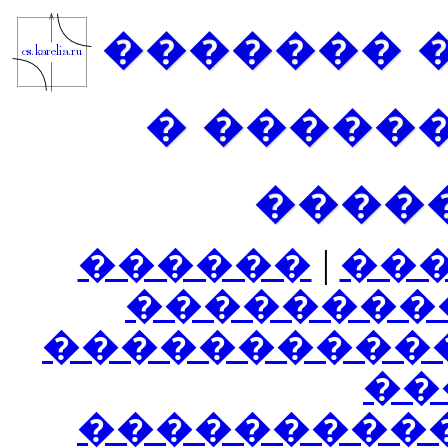
������� 
� �����
����
������
|
��
��������
����������
���
���������