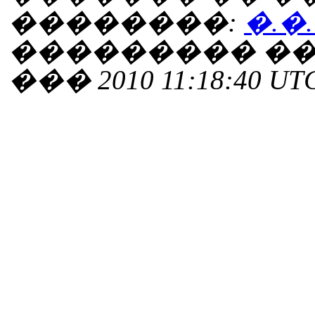
��������:
�.�
��������� ���
��� 2010 11:18:40 UT