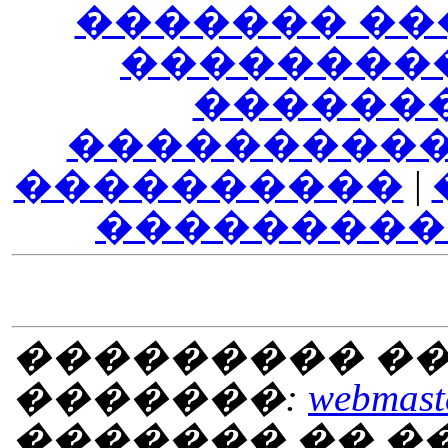
������� ��
��������
������
����������
����������
|
���������
��������� ��
�������:
webmaste
������� �� 