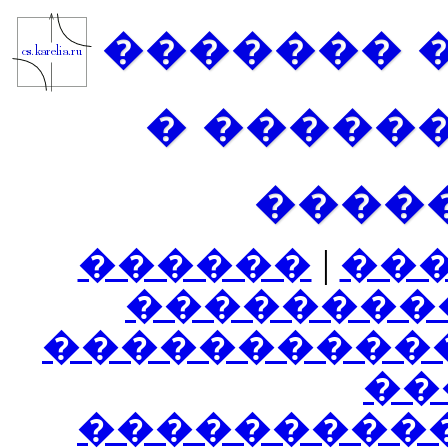
������� 
� �����
����
������
|
��
��������
����������
���
���������