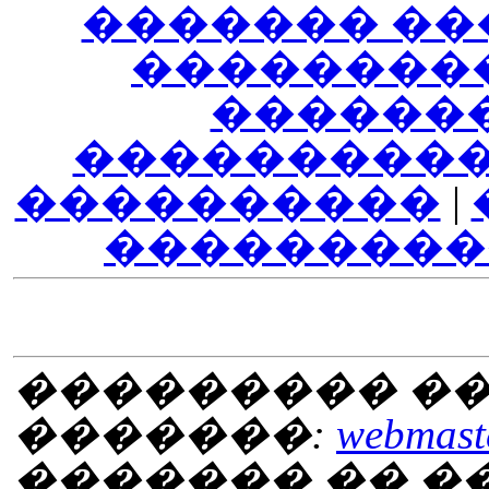
������� ��
��������
������
����������
����������
|
���������
��������� ��
�������:
webmaste
������� �� 