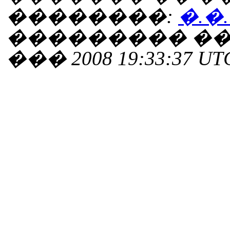
��������:
�.�
��������� ���
��� 2008 19:33:37 UT