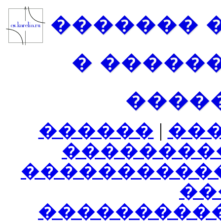
������� 
� �����
����
������
|
��
��������
����������
���
���������