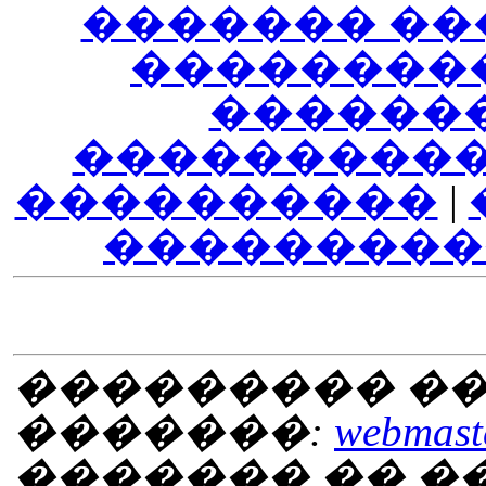
������� ��
��������
������
����������
����������
|
���������
��������� ��
�������:
webmaste
������� �� 