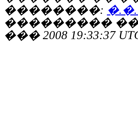
��������:
�.�
��������� ���
��� 2008 19:33:37 UT