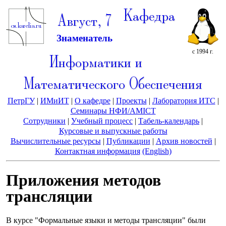
Кафедра
Август, 7
Знаменатель
с 1994 г.
Информатики и
Математического Обеспечения
ПетрГУ
|
ИМиИТ
|
О кафедре
|
Проекты
|
Лаборатория ИТС
|
Семинары НФИ/AMICT
Сотрудники
|
Учебный процесс
|
Табель-календарь
|
Курсовые и выпускные работы
Вычислительные ресурсы
|
Публикации
|
Архив новостей
|
Контактная информация
(English)
Приложения методов
трансляции
В курсе "Формальные языки и методы трансляции" были