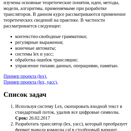
изучены основные теоретические понятия, идеи, методы,
модели, алгоритмы, применяемыме при разработке
трансляторов. В данном курсе рассматриваются применение
теоретических сведений на практике. В частности
рассматривается следующее:
контекстно-свободные грамматики;
регулярные выражения;
конечные автоматы;
системы lex и yacc;
обработка ошибок трансляции;
управление типами данных, операциями, памятью.
Пример проекта (lex).
Пример проекта (lex, yacc).
Список задач
Используя систему Lex, cкопировать входной текст в
стандартный поток, удалив все цифровые символы.
Срок:
26.02.2017
Разработать транслятор (lex, yacc), который преобразует
формат вывода команды cal в столбцовый вариант.