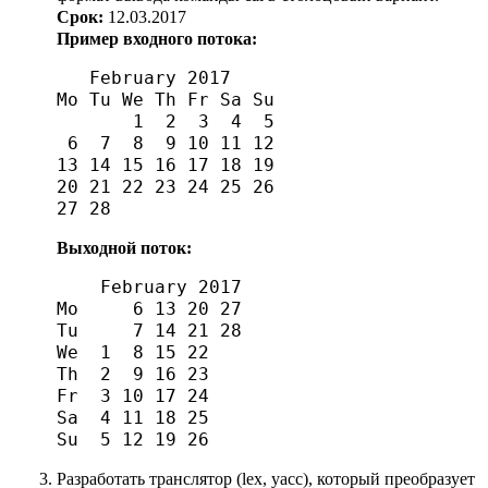
Срок:
12.03.2017
Пример входного потока:
   February 2017    

Mo Tu We Th Fr Sa Su

       1  2  3  4  5

 6  7  8  9 10 11 12

13 14 15 16 17 18 19

20 21 22 23 24 25 26

Выходной поток:
    February 2017     

Mo     6 13 20 27   

Tu     7 14 21 28   

We  1  8 15 22      

Th  2  9 16 23      

Fr  3 10 17 24      

Sa  4 11 18 25      

Разработать транслятор (lex, yacc), который преобразует