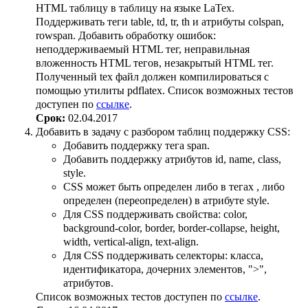
HTML таблицу в таблицу на языке LaTex.
Поддерживать теги table, td, tr, th и атрибуты colspan,
rowspan. Добавить обработку ошибок:
неподдерживаемый HTML тег, неправильная
вложенность HTML тегов, незакрытый HTML тег.
Полученный tex файл должен компилироваться с
помощью утилиты pdflatex. Список возможных тестов
доступен по
ссылке
.
Срок:
02.04.2017
Добавить в задачу с разбором таблиц поддержку CSS:
Добавить поддержку тега span.
Добавить поддержку атрибутов id, name, class,
style.
CSS может быть определен либо в тегах
, либо
определен (переопределен) в атрибуте style.
Для CSS поддерживать свойства: color,
background-color, border, border-collapse, height,
width, vertical-align, text-align.
Для CSS поддерживать селекторы: класса,
идентификатора, дочерних элементов, ">",
атрибутов.
Список возможных тестов доступен по
ссылке
.