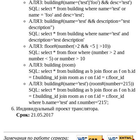
АЛЯЗ: building#(name=('test'||'foo') && desc='test')
SQL: select * from building where name='test' or
name = 'foo' and desc='test';
АЛЯЗ: building#(name='test' && description="test
description")
SQL: select * from building where name='test' and
description='test description'
АЛЯЗ: floor#(number(>2 && <5 || >10))
SQL: select * from floor where (number > 2 and
number < 5) or number > 10
АЛЯЗ: building (room)
SQL: select * from building as b join floor as f on b.id
= f.building_id join room as r on f.id = r.floor_id
АЛЯЗ: building#(name='test') (room#(number=215))
SQL: select * from building as b join floor as f on b.id
= f.building_id join room as r on f.id = r.floor_id
where b.name='test' and r.number='215';
Индивидуальный проект транслятора.
Срок:
21.05.2017
Замечания по работе сервера: