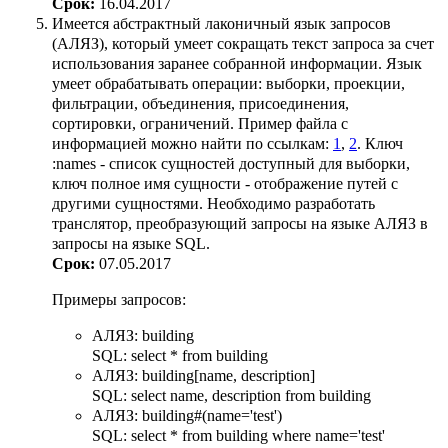
Срок:
16.04.2017
Имеется абстрактный лаконичный язык запросов
(АЛЯЗ), который умеет сокращать текст запроса за счет
использования заранее собранной информации. Язык
умеет обрабатывать операции: выборки, проекции,
фильтрации, объединения, присоединения,
сортировки, ограничений. Пример файла с
информацией можно найти по ссылкам:
1
,
2
. Ключ
:names - список сущностей доступный для выборки,
ключ полное имя сущности - отображение путей с
другими сущностями. Необходимо разработать
транслятор, преобразующий запросы на языке АЛЯЗ в
запросы на языке SQL.
Срок:
07.05.2017
Примеры запросов:
АЛЯЗ: building
SQL: select * from building
АЛЯЗ: building[name, description]
SQL: select name, description from building
АЛЯЗ: building#(name='test')
SQL: select * from building where name='test'