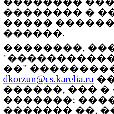
�������� ���
�������� � �
����� ������
������.
��������, ��
"����������
��" ��������
dkorzun@cs.karelia.ru
�
������, ��� � �
�������: ��
������� ��, ���