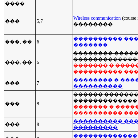
����
Wireless communication
(course 
���
5,7
��������
���������� ��
���, ��
6
�������
�������� ����
�������������
���, ��
6
������� � �����
���������� ��
�������� � ���
���
7
����������
������ ������
�������������
���
8
������� � �����
���������� ��
���������� ��
���
8
���������
�������������