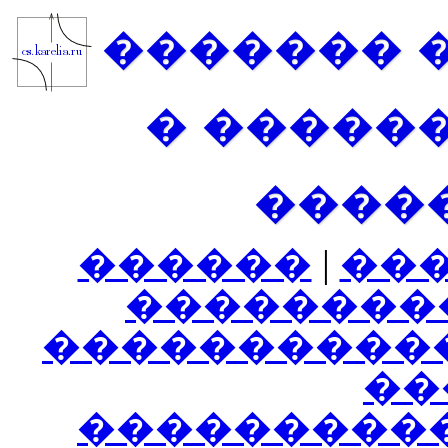
������� 
� �����
����
������
|
��
��������
����������
���
���������