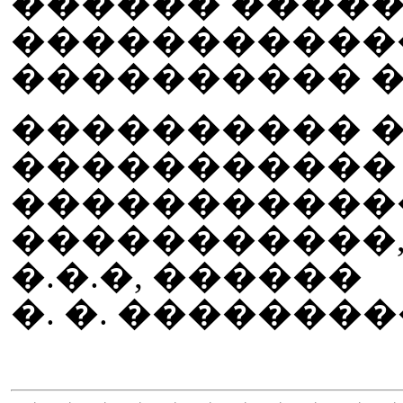
������ �����
�����������
���������� �
���������� 
�����������
�����������
�����������
�.�.�, ������
�. �. �������