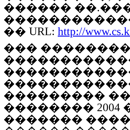
������ ��.��
�����������
�� URL:
http://www.cs.ka
��� �������
�����������
�����������
������������
��������� ���
�������� 2004
������� ����