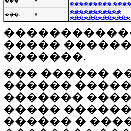
���.
8
��������� ���
�����������
���.
8
�������������
�����������
����� ������
�������.
��� ������ �
������ ����
������� ���
����� ������ 
������ � ���� �