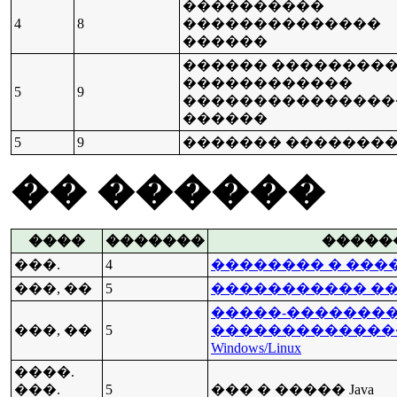
����������
4
8
��������������
������
������ ��������
������������
5
9
���������������
������
5
9
������� �������
�� ������
����
�������
�����
���.
4
�������� � ����
���, ��
5
����������� �
�����-�������
���, ��
5
�������������
Windows/Linux
����.
���.
5
��� � ����� Java