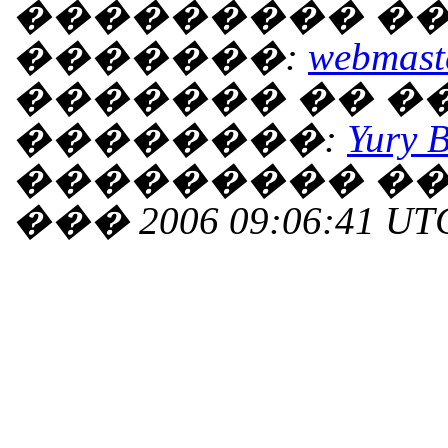
��������� ��
�������:
webmaste
������� �� 
��������:
Yury 
��������� ���
��� 2006 09:06:41 UT