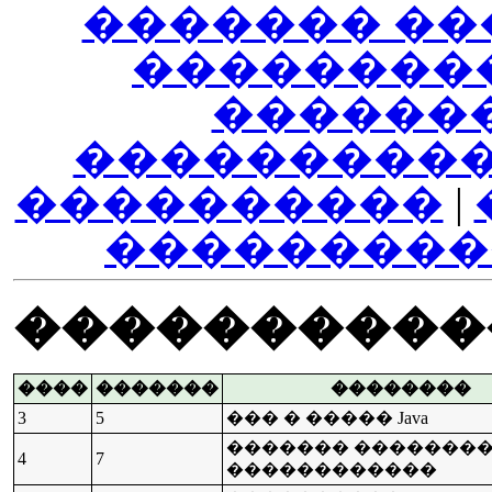
������� ��
��������
������
����������
����������
|
���������
����������
����
�������
��������
3
5
��� � ����� Java
������� �������
4
7
������������