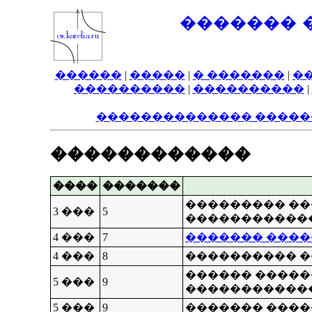
������� 
������
|
�����
|
� �������
|
�
����������
|
����������
|
�������������� �����
������������
����
�������
��������� ��
3 ���
5
�����������
4 ���
7
������� ���
4 ���
8
���������� 
������ ����
5 ���
9
�����������
5 ���
9
������� ���