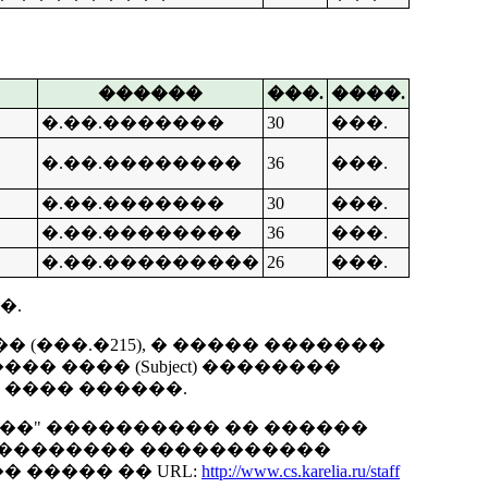
������
���.
����.
�.��.�������
30
���.
�.��.��������
36
���.
�.��.�������
30
���.
�.��.��������
36
���.
�.��.���������
26
���.
�.
(���.�215), � ����� �������
 ���� (Subject) ��������
 ���� ������.
��" ���������� �� ������
: ���������� �����������
� ����� �� URL:
http://www.cs.karelia.ru/staff