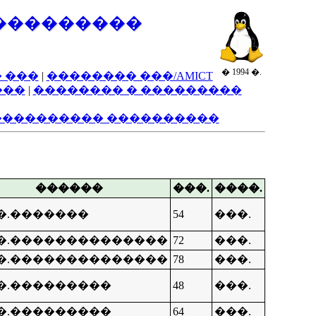
���������
� 1994 �.
 ���
|
�������� ���/AMICT
���
|
�������� � ���������
���������� ����������
������
���.
����.
�.�������
54
���.
��.��������������
72
���.
��.��������������
78
���.
��.���������
48
���.
��.���������
64
���.