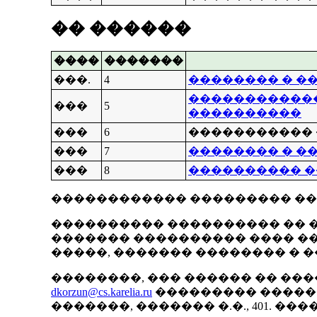
�� ������
����
�������
���.
4
�������� � ��
������������
���
5
����������
���
6
����������� 
���
7
�������� � �
���
8
���������� 
������������ ��������� ��
���������� ���������� �� ��
������� ���������� ���� ����
�����, ������� �������� � �
��������, ��� ������ �� ��
dkorzun@cs.karelia.ru
��������� ������,
�������, ������� �.�., 401. �