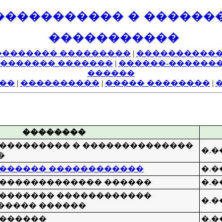
����������� � ������
�����������
�������� ���������
|
�����������
������� �������
|
������-������
������
��
|
����������
|
����� ��������
|
��������
��������� � ��������������
�.�
�
������� ������������
�.
�������������� ������
�.
�������� ������������
�.
����� ������
�������
�.