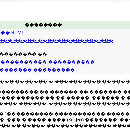
��������
�� HTML
�� �����-������������� ���
�������� ��
����������� ����������
�������� ���������
��� ������� � ���������� ������
������� �� ������ �� ������� ��� 
� ������ �� ��.�����, ������ � ����
���� ������. ����� ������ ������
�� "���������� ����������� �����
 ��� � ���� ���� (Subject) �������
����� ��.����� �������������� ����