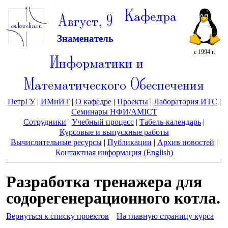
Кафедра
Август, 9
Знаменатель
с 1994 г.
Информатики и
Математического Обеспечения
ПетрГУ
|
ИМиИТ
|
О кафедре
|
Проекты
|
Лаборатория ИТС
|
Семинары НФИ/AMICT
Сотрудники
|
Учебный процесс
|
Табель-календарь
|
Курсовые и выпускные работы
Вычислительные ресурсы
|
Публикации
|
Архив новостей
|
Контактная информация
(English)
Разработка тренажера для
содорегенерационного котла.
Вернуться к списку проектов
На главную страницу курса