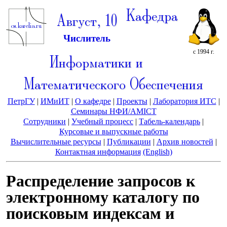
Кафедра
Август, 10
Числитель
с 1994 г.
Информатики и
Математического Обеспечения
ПетрГУ
|
ИМиИТ
|
О кафедре
|
Проекты
|
Лаборатория ИТС
|
Семинары НФИ/AMICT
Сотрудники
|
Учебный процесс
|
Табель-календарь
|
Курсовые и выпускные работы
Вычислительные ресурсы
|
Публикации
|
Архив новостей
|
Контактная информация
(English)
Распределение запросов к
электронному каталогу по
поисковым индексам и