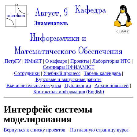
Кафедра
Август, 9
Знаменатель
с 1994 г.
Информатики и
Математического Обеспечения
ПетрГУ
|
ИМиИТ
|
О кафедре
|
Проекты
|
Лаборатория ИТС
|
Семинары НФИ/AMICT
Сотрудники
|
Учебный процесс
|
Табель-календарь
|
Курсовые и выпускные работы
Вычислительные ресурсы
|
Публикации
|
Архив новостей
|
Контактная информация
(English)
Интерфейс системы
моделирования
Вернуться к списку проектов
На главную страницу курса