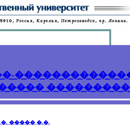
�-������������
����� ���������
�. ����� �.�.