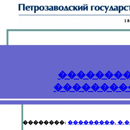
��������
��������
	      ��������: 
���������, �.�.