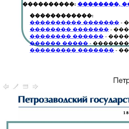
	      ����������: 
��������, ��
                  ������������:
���������� �������
 -
�������� �������
 - �
�������� ������
 - ��
������ �����
 - ������
��������� �������