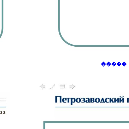
�����