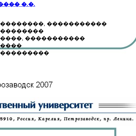
��� �.�.
 ���������, �����������

����������

������, �����������

�����
