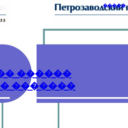
�����
�� ������
� �������