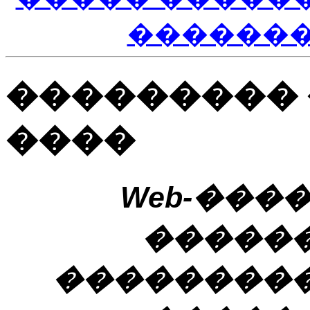
������
��������� 
����
Web-���
�����
��������