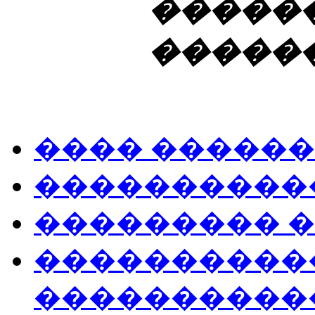
�����
�����
���� �����
����������
��������� 
����������
����������