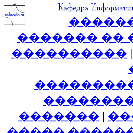
�����
������� �� 
����������
��������
�������
�������
|
��
����� �����