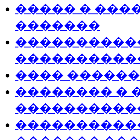
����� � ���
�������
����������
����������
���� �����
�������� � 
����������
����������