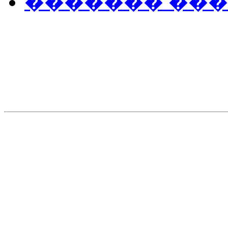
������� ��