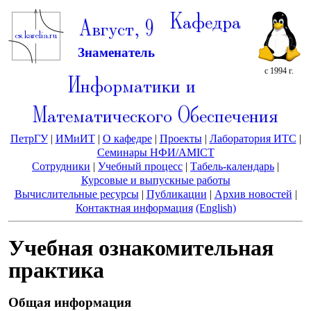
Кафедра
Август, 9
Знаменатель
с 1994 г.
Информатики и
Математического Обеспечения
ПетрГУ
|
ИМиИТ
|
О кафедре
|
Проекты
|
Лаборатория ИТС
|
Семинары НФИ/AMICT
Сотрудники
|
Учебный процесс
|
Табель-календарь
|
Курсовые и выпускные работы
Вычислительные ресурсы
|
Публикации
|
Архив новостей
|
Контактная информация
(English)
Учебная ознакомительная
практика
Общая информация