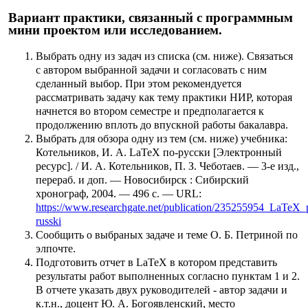
Вариант практики, связанный с программным
мини проектом или исследованием.
Выбрать одну из задач из списка (см. ниже). Связаться
с автором выбранной задачи и согласовать с ним
сделанный выбор. При этом рекомендуется
рассматривать задачу как тему практики НИР, которая
начнется во втором семестре и предполагается к
продолжению вплоть до впускной работы бакалавра.
Выбрать для обзора одну из тем (см. ниже) учебника:
Котельников, И. А. LaTeX по-русски [Электронный
ресурс]. / И. А. Котельников, П. З. Чеботаев. — 3-е изд.,
перераб. и доп. — Новосибирск : Сибирский
хронограф, 2004. — 496 с. — URL:
https://www.researchgate.net/publication/235255954_LaTeX_
russki
Сообщить о выбраных задаче и теме О. Б. Петриной по
элпочте.
Подготовить отчет в LaTeX в котором представить
результаты работ выполненных согласно пунктам 1 и 2.
В отчете указать двух руководителей - автор задачи и
к.т.н., доцент Ю. А. Богоявленский, место