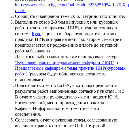
https://www.researchgate.net/publication/235255954_LaTeX_
russki
Сообщить о выбраной теме О. Б. Петриной по элпочте.
Выполнить обзор 2-3 тем выпускных или курсовых
работ (отчетов о практике НИР), представленных в
системе
Курс
с целью выбора руководителя и темы
практики НИР, которая начнется во втором семестре и
предполагается к продолжению вплоть до впускной
работы бакалавра.
Для этого выбора можно также использовать ресурсы:
"Курсовые работы предлагаемые кафедрой ИМО"
и
Предлагаемые кафедрами темы практик НИР(курсовых
работ)
(ресурсы будут обновляться, следите за
изменениями).
Подготовить отчет в LaTeX, в котором представить
результаты работ выполненных согласно пунктам 1 и 3.
В отчете указать: руководитель - к.т.н., доцент Ю. А.
Богоявленский, место прохождения практики -
Кафедра Информатики и математического
обеспечения.
Согласовать отчет с руководителем, согласованную
версию отправить по элпочте О. Б. Петриной.