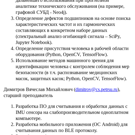
дальнейшего использования при прогнозной
аналитике технического обслуживания (на примере,
графовой СУБД - Neo4j).
Определение дефектов подшипников на основе поиска
характеристических частот и их гармонических
составляющих в конкретном наборе данных
(спектральный анализ огибающей сигнала – SciPy,
Jupyter Notebook).
Определение присутствия человека в рабочей области
оборудования (Python, OpenCV, TensorFlow).
Использование методов машинного зрения для
идентификации человека с контролем соблюдения мер
безопасности (в т.ч. распознавание медицинских
масок, защитных касок; Python, OpenCV, TensorFlow).
Димитров Вячеслав Михайлович (
dimitrov@cs.petrsu.ru
),
старший преподаватель
Разработка ПО для считывания и обработки данных с
IMU сенсора на слабопроизводительном одноплатном
компьютере.
Разработка мобильного приложения (ОС Android) для
считывания данных по BLE протоколу.