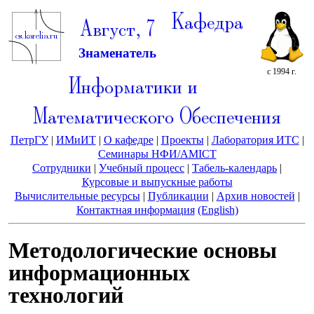
Кафедра
Август, 7
Знаменатель
с 1994 г.
Информатики и
Математического Обеспечения
ПетрГУ
|
ИМиИТ
|
О кафедре
|
Проекты
|
Лаборатория ИТС
|
Семинары НФИ/AMICT
Сотрудники
|
Учебный процесс
|
Табель-календарь
|
Курсовые и выпускные работы
Вычислительные ресурсы
|
Публикации
|
Архив новостей
|
Контактная информация
(English)
Методологические основы
информационных
технологий