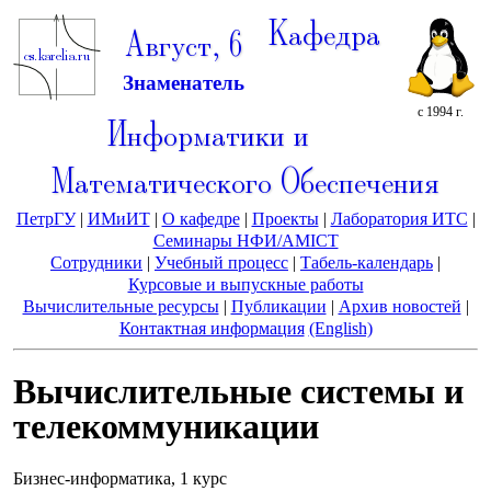
Кафедра
Август, 6
Знаменатель
с 1994 г.
Информатики и
Математического Обеспечения
ПетрГУ
|
ИМиИТ
|
О кафедре
|
Проекты
|
Лаборатория ИТС
|
Семинары НФИ/AMICT
Сотрудники
|
Учебный процесс
|
Табель-календарь
|
Курсовые и выпускные работы
Вычислительные ресурсы
|
Публикации
|
Архив новостей
|
Контактная информация
(English)
Вычислительные системы и
телекоммуникации
Бизнес-информатика, 1 курс