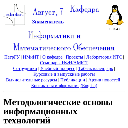
Кафедра
Август, 7
Знаменатель
с 1994 г.
Информатики и
Математического Обеспечения
ПетрГУ
|
ИМиИТ
|
О кафедре
|
Проекты
|
Лаборатория ИТС
|
Семинары НФИ/AMICT
Сотрудники
|
Учебный процесс
|
Табель-календарь
|
Курсовые и выпускные работы
Вычислительные ресурсы
|
Публикации
|
Архив новостей
|
Контактная информация
(English)
Методологические основы
информационных
технологий