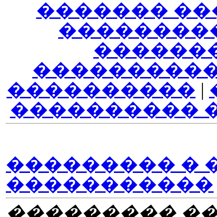
������� ��
��������
������
����������
����������
|
���������� 
��������� � 
�����������
��������� ��