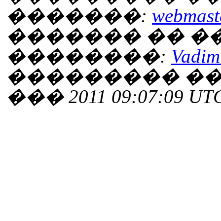
�������:
webmaste
������� �� 
��������:
Vadim
��������� ���
��� 2011 09:07:09 UT