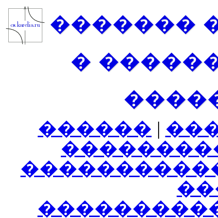
������� 
� �����
����
������
|
��
��������
����������
���
���������