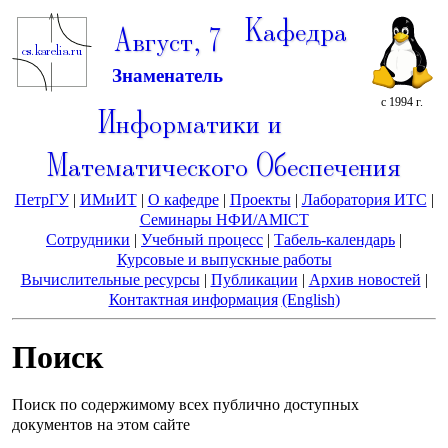
Кафедра
Август, 7
Знаменатель
с 1994 г.
Информатики и
Математического Обеспечения
ПетрГУ
|
ИМиИТ
|
О кафедре
|
Проекты
|
Лаборатория ИТС
|
Семинары НФИ/AMICT
Сотрудники
|
Учебный процесс
|
Табель-календарь
|
Курсовые и выпускные работы
Вычислительные ресурсы
|
Публикации
|
Архив новостей
|
Контактная информация
(English)
Поиск
Поиск по содержимому всех публично доступных
документов на этом сайте