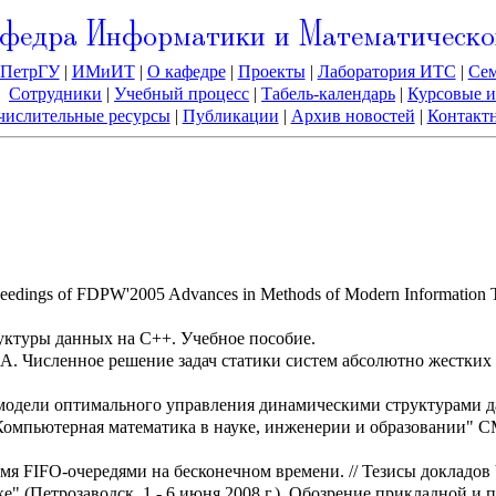
федра Информатики и Математическо
ПетрГУ
|
ИМиИТ
|
О кафедре
|
Проекты
|
Лаборатория ИТС
|
Се
Сотрудники
|
Учебный процесс
|
Табель-календарь
|
Курсовые и
ислительные ресурсы
|
Публикации
|
Архив новостей
|
Контакт
oceedings of FDPW'2005 Advances in Methods of Modern Information
руктуры данных на С++. Учебное пособие.
. А. Численное решение задач статики систем абсолютно жестких
 модели оптимального управления динамическими структурами д
мпьютерная математика в науке, инженерии и образовании" CMSE
мя FIFO-очередями на бесконечном времени. // Тезисы докладо
 (Петрозаводск, 1 - 6 июня 2008 г.). Обозрение прикладной и пр