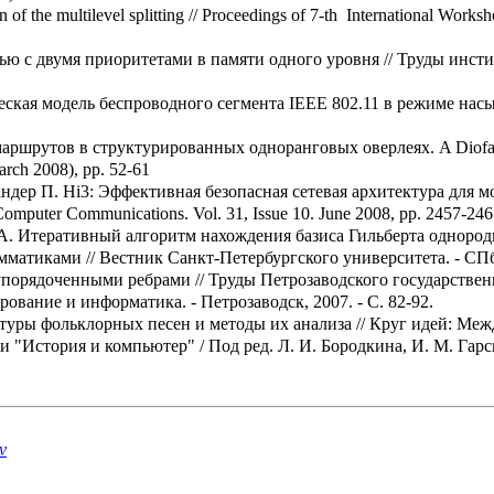
 of the multilevel splitting // Proceedings of 7-th International Work
ью с двумя приоритетами в памяти одного уровня // Труды инст
ская модель беспроводного сегмента IEEE 802.11 в режиме насы
аршрутов в структурированных одноранговых оверлеях. A Diofanti
arch 2008), pp. 52-61
ндер П. Hi3: Эффективная безопасная сетевая архитектура для моб
er Computer Communications. Vol. 31, Issue 10. June 2008, pp. 2457-24
. А. Итеративный алгоритм нахождения базиса Гильберта однор
тиками // Вестник Санкт-Петербургского университета. - СПб.:Из
упорядоченными ребрами // Труды Петрозаводского государствен
вание и информатика. - Петрозаводск, 2007. - С. 82-92.
туры фольклорных песен и методы их анализа // Круг идей: М
История и компьютер" / Под ред. Л. И. Бородкина, И. М. Гарско
v