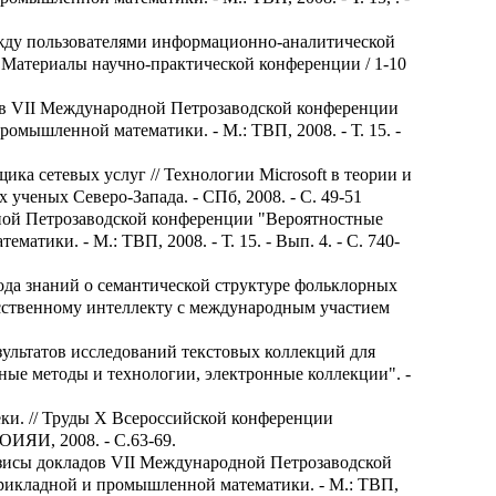
между пользователями информационно-аналитической
атериалы научно-практической конференции / 1-10
дов VII Международной Петрозаводской конференции
омышленной математики. - М.: ТВП, 2008. - Т. 15. -
ка сетевых услуг // Технологии Microsoft в теории и
ченых Северо-Запада. - СПб, 2008. - С. 49-51
дной Петрозаводской конференции "Вероятностные
тики. - М.: ТВП, 2008. - Т. 15. - Вып. 4. - С. 740-
вода знаний о семантической структуре фольклорных
усственному интеллекту с международным участием
зультатов исследований текстовых коллекций для
ые методы и технологии, электронные коллекции". -
еки. // Труды Х Всероссийской конференции
ОИЯИ, 2008. - С.63-69.
Тезисы докладов VII Международной Петрозаводской
 прикладной и промышленной математики. - М.: ТВП,