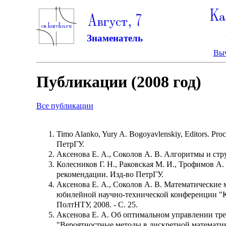
Ка
Август, 7
Знаменатель
Выч
Публикации (2008 год)
Все публикации
Timo Alanko, Yury A. Bogoyavlenskiy, Editors. Pr
ПетрГУ.
Аксенова Е. А., Соколов А. В. Алгоритмы и ст
Колесников Г. Н., Раковская М. И., Трофимов А
рекомендации. Изд-во ПетрГУ.
Аксенова Е. А., Соколов А. В. Математические
юбилейной научно-технической конференции "Ко
ПолтНТУ, 2008. - C. 25.
Аксенова Е. А. Об оптимальном управлении тре
"Вероятностные методы в дискретной математике"