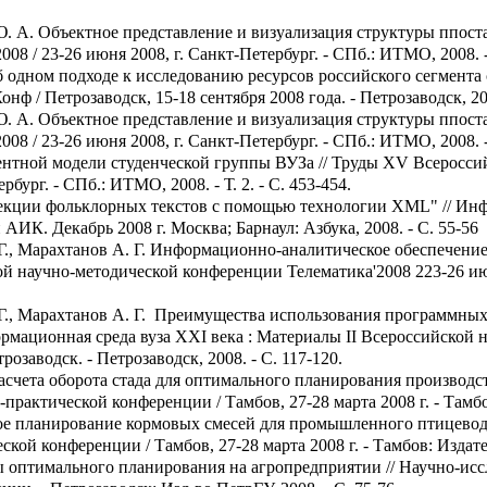
. А. Объектное представление и визуализация структуры ппоста
 / 23-26 июня 2008, г. Санкт-Петербург. - СПб.: ИТМО, 2008. - Т
Об одном подходе к исследованию ресурсов российского сегмента
нф / Петрозаводск, 15-18 сентября 2008 года. - Петрозаводск, 200
. А. Объектное представление и визуализация структуры ппоста
 / 23-26 июня 2008, г. Санкт-Петербург. - СПб.: ИТМО, 2008. - Т
гентной модели студенческой группы ВУЗа // Труды XV Всеросс
рбург. - СПб.: ИТМО, 2008. - Т. 2. - С. 453-454.
лекции фольклорных текстов с помощью технологии XML" // И
ИК. Декабрь 2008 г. Москва; Барнаул: Азбука, 2008. - С. 55-56
. Г., Марахтанов А. Г. Информационно-аналитическое обеспечен
 научно-методической конференции Телематика'2008 223-26 июня
. Г., Марахтанов А. Г. Преимущества использования программны
рмационная среда вуза XXI века : Материалы II Всероссийско
трозаводск. - Петрозаводск, 2008. - C. 117-120.
счета оборота стада для оптимального планирования производст
актической конференции / Тамбов, 27-28 марта 2008 г. - Тамбов
ое планирование кормовых смесей для промышленного птицевод
ой конференции / Тамбов, 27-28 марта 2008 г. - Тамбов: Издател
ы оптимального планирования на агропредприятии // Научно-исс