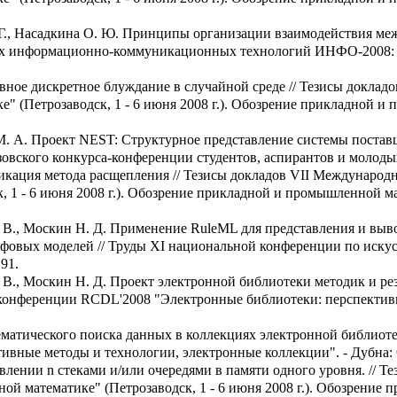
А. Г., Насадкина О. Ю. Принципы организации взаимодействия 
иях информационно-коммуникационных технологий ИНФО-2008: М
ное дискретное блуждание в случайной среде // Тезисы докла
 (Петрозаводск, 1 - 6 июня 2008 г.). Обозрение прикладной и пр
. А. Проект NEST: Структурное представление системы поставщи
ского конкурса-конференции студентов, аспирантов и молодых у
икация метода расщепления // Тезисы докладов VII Междунаро
1 - 6 июня 2008 г.). Обозрение прикладной и промышленной матема
И. В., Москин Н. Д. Применение RuleML для представления и вы
рафовых моделей // Труды XI национальной конференции по иск
91.
. В., Москин Н. Д. Проект электронной библиотеки методик и ре
 конференции RCDL'2008 "Электронные библиотеки: перспективн
тематического поиска данных в коллекциях электронной библиот
вные методы и технологии, электронные коллекции". - Дубна: 
влении n стеками и/или очередями в памяти одного уровня. // 
ой математике" (Петрозаводск, 1 - 6 июня 2008 г.). Обозрение