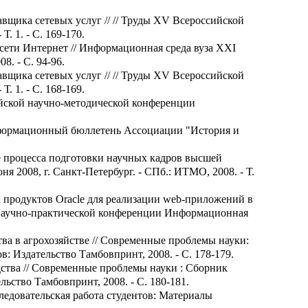
вщика сетевых услуг // // Труды XV Всероссийской
. 1. - С. 169-170.
 сети Интернет // Информационная среда вуза XXI
8. - C. 94-96.
вщика сетевых услуг // // Труды XV Всероссийской
. 1. - С. 168-169.
ийской научно-методической конференции
нформационный бюллетень Ассоциации "История и
ие процесса подготовки научных кадров высшей
 2008, г. Санкт-Петербург. - СПб.: ИТМО, 2008. - Т.
х продуктов Oracle для реализации web-приложений в
й научно-практической конференции Информационная
ва в агрохозяйстве // Современные проблемы науки:
: Издательство Тамбовпринт, 2008. - С. 178-179.
ства // Современные проблемы науки : Сборник
ьство Тамбовпринт, 2008. - С. 180-181.
ледовательская работа студентов: Материалы