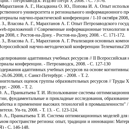
и. - Петрозаводск: Изд-во ПетрГУ, 2008. - С. 75-76.
., Марахтанов А. Г., Насадкина О. Ю., Попова И. А. Опыт испол
рственного университета и регионального информационного пр
алы научно-практической конференции / 1-10 октября 2008, г. 
. З., Власова А. Г., Марахтанов А. Г. Опыт Петрозаводского гос
 web-приложений // Современные информационные технологии 
 2008, г. Ростов-на-Дону. - Ростов-на-Дону, 2008. - С. 171-172.
. З., Власова А. Г., Марахтанов А. Г. Реализация основных ком
ероссийской научно-методической конференции Телематика'2008 / 2
оделировании адаптивных учебных ресурсов // II Всероссийская
иалы конференции. - Петрозаводск, 2008. - С. 127-130
содержания адаптивных учебных ресурсов на основе когнитивных
.06.2008, г. Санкт-Петербург. - 2008. - Т. 2.
авнительных оценок группы образовательных ресурсов // Труды
г. - 2008. - Т. 2.
О. А., Пранкатьева Т. И. Использование системы оптимизационн
гии, фундаментальные и прикладные исследования, образовани
ботка и применение высоких технологий в промышленности" / 28
техн. Ун-та, 2008. - Т. 13. - С. 123-124.
О. А., Пранкатьева Т. И. Система оптимизационных моделей для
ьном пространстве региона: опыт, традиции и инновации: Матер
Я) - С. 146-148.