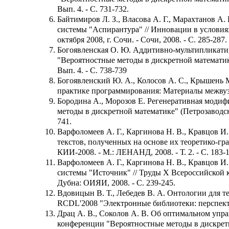
Вып. 4. - С. 731-732.
Байтимиров Л. З., Власова А. Г., Марахтанов 
системы "Аспирантура" // Инновации в услов
октября 2008, г. Сочи. - Сочи, 2008. - С. 285-287.
Богоявленская О. Ю. Аддитивно-мультипликатив
"Вероятностные методы в дискретной математике"
Вып. 4. - С. 738-739
Богоявленский Ю. А., Колосов А. С., Крышень М
практике программирования: Материалы межвузов
Бородина А., Морозов Е. Регенеративная модиф
методы в дискретной математике" (Петрозаводск, 
741.
Варфоломеев А. Г., Каргинова Н. В., Кравцов 
текстов, полученных на основе их теоретико-г
КИИ-2008. - М.: ЛЕНАНД, 2008. - Т. 2. - С. 183-1
Варфоломеев А. Г., Каргинова Н. В., Кравцов И
системы "Источник" // Труды Х Всероссийской
Дубна: ОИЯИ, 2008. - C. 239-245.
Вдовицын В. Т., Лебедев В. А. Онтологии для 
RCDL'2008 "Электронные библиотеки: перспекти
Драц А. В., Соколов А. В. Об оптимальном упра
конференции "Вероятностные методы в дискретн