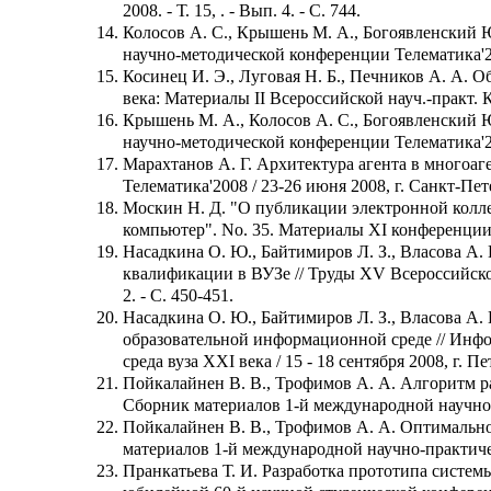
2008. - Т. 15, . - Вып. 4. - С. 744.
Колосов А. С., Крышень М. А., Богоявленский Ю
научно-методической конференции Телематика'2008
Косинец И. Э., Луговая Н. Б., Печников А. А. 
века: Материалы II Всероссийской науч.-практ. Ко
Крышень М. А., Колосов А. С., Богоявленский Ю
научно-методической конференции Телематика'2008
Марахтанов А. Г. Архитектура агента в многоа
Телематика'2008 / 23-26 июня 2008, г. Санкт-Пете
Москин Н. Д. "О публикации электронной кол
компьютер". No. 35. Материалы XI конференции А
Насадкина О. Ю., Байтимиров Л. З., Власова А
квалификации в ВУЗе // Труды XV Всероссийской
2. - С. 450-451.
Насадкина О. Ю., Байтимиров Л. З., Власова А
образовательной информационной среде // Инфо
среда вуза XXI века / 15 - 18 сентября 2008, г. Пе
Пойкалайнен В. В., Трофимов А. А. Алгоритм ра
Сборник материалов 1-й международной научно-пр
Пойкалайнен В. В., Трофимов А. А. Оптимальн
материалов 1-й международной научно-практическ
Пранкатьева Т. И. Разработка прототипа систем