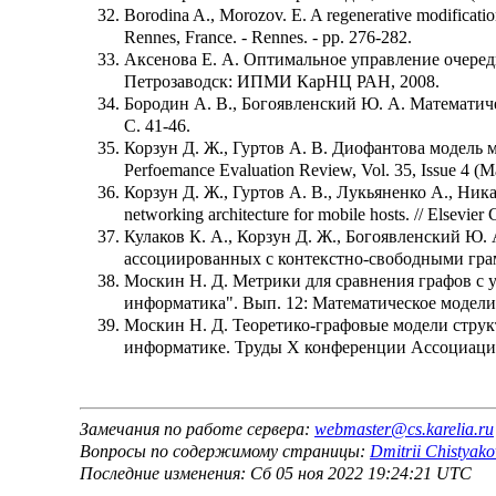
Borodina A., Morozov. E. A regenerative modification
Rennes, France. - Rennes. - pp. 276-282.
Аксенова Е. А. Оптимальное управление очеред
Петрозаводск: ИПМИ КарНЦ РАН, 2008.
Бородин А. В., Богоявленский Ю. А. Математиче
С. 41-46.
Корзун Д. Ж., Гуртов А. В. Диофантова модель м
Perfoemance Evaluation Review, Vol. 35, Issue 4 (M
Корзун Д. Ж., Гуртов А. В., Лукьяненко А., Ника
networking architecture for mobile hosts. // Elsevi
Кулаков К. А., Корзун Д. Ж., Богоявленский Ю
ассоциированных с контекстно-свободными грамма
Москин Н. Д. Метрики для сравнения графов с 
информатика". Вып. 12: Математическое моделиро
Москин Н. Д. Теоретико-графовые модели струк
информатике. Труды Х конференции Ассоциации "
Замечания по работе сервера:
webmaster@cs.karelia.ru
Вопросы по содержимому страницы:
Dmitrii Chistyako
Последние изменения: Сб 05 ноя 2022 19:24:21 UTC