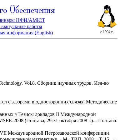
го Обеспечения
минары НФИ/AMICT
 выпускные работы
с 1994 г.
ная информация
(English)
 Technology. Vol.8. Сборник научных трудов. Изд-во
 тел с зазорами в односторонних связях. Методические
анных // Тезисы докладов II Международной
E-2008 (Полтава, 29-31 октября 2008 г.). - Полтава:
в VII Международной Петрозаводской конференции
омышленной математики. - М.: ТВП, 2008. - Т. 15, . -