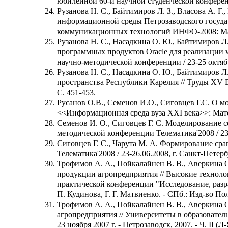
юбилейной 60-й научной студенческой конференци
Рузанова Н. С., Байтимиров Л. З., Власова А. Г
информационной среды Петрозаводского госуда
коммуникационных технологий ИНФО-2008: Матери
Рузанова Н. С., Насадкина О. Ю., Байтимиров Л
программных продуктов Oracle для реализации
научно-методической конференции / 23-25 октября
Рузанова Н. С., Насадкина О. Ю., Байтимиров Л
пространства Республики Карелия // Труды XV Вс
С. 451-453.
Русанов О.В., Семенов И.О., Сиговцев Г.С. О м
<<Информационная среда вуза XXI века>>: Матер
Семенов И. О., Сиговцев Г. С. Моделирование 
методической конференции Телематика'2008 / 23-26
Сиговцев Г. С., Чарута М. А. Формирование ср
Телематика'2008 / 23-26.06.2008, г. Санкт-Петербур
Трофимов А. А., Пойкалайнен В. В., Аверкина 
продукции агропредприятия // Высокие техноло
практической конференции "Исследование, разра
П. Кудинова, Г. Г. Матвиенко. - СПб.: Изд-во Поли
Трофимов А. А., Пойкалайнен В. В., Аверкина 
агропредприятия // Университеты в образовател
23 ноября 2007 г. - Петрозаводск, 2007. - Ч. II (Л-