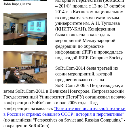
история и перспективы (SoRuCom
John Impagliazzo
– 2014)" прошла с 13 по 17 октября
2014 г. в Казанском национальном
исследовательском техническом
университете им. А.Н. Туполева
(КНИТУ-КАИ). Конференция
была включена в календарь
мероприятий Международной
федерации по обработке
информации (IFIP) и проводилась
под эгидой IEEE Computer Society.
SoRuCom-2014 была третьей из
серии мероприятий, которой
предшествовали сначала
SoRuCom-2006 в Петрозаводске, а
затем SoRuCom-2011 в Великом Новгороде. Петрозаводский
Государственный Университет (ПетрГУ) организовал первую
конференцию SoRuCom в июле 2006 года. Тогда
конференция называлась
"Развитие вычислительной техники
в России и странах бывшего СССР: история и перспективы”
(по английски “Perspectives on Soviet and Russian Computing” -
сокращенно SoRuCom).