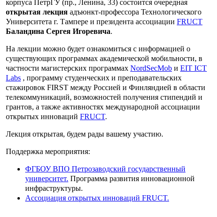
корпуса ПетрГУ (пр., Ленина, 33) состоится очередная
открытая лекция
адъюнкт-профессора Технологического
Университета г. Тампере и президента ассоциации
FRUCT
Баландина Сергея Игоревича
.
На лекции можно будет ознакомиться с информацией о
существующих программах академической мобильности, в
частности магистерских программах
NordSecMob
и
EIT ICT
Labs
, программу студенческих и преподавательских
стажировок FIRST между Россией и Финляндией в области
телекоммуникаций, возможностей получения стипендий и
грантов, а также активностях международной ассоциации
открытых инноваций
FRUCT
.
Лекция открытая, будем рады вашему участию.
Поддержка мероприятия:
ФГБОУ ВПО Петрозаводский государственный
университет.
Программа развития инновационной
инфраструктуры.
Ассоциация открытых инноваций FRUCT.