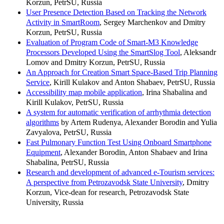
Korzun, PetrSU, Russia
User Presence Detection Based on Tracking the Network
Activity in SmartRoom
, Sergey Marchenkov and Dmitry
Korzun, PetrSU, Russia
Evaluation of Program Code of Smart-M3 Knowledge
Processors Developed Using the SmartSlog Tool
, Aleksandr
Lomov and Dmitry Korzun, PetrSU, Russia
An Approach for Creation Smart Space-Based Trip Planning
Service
, Kirill Kulakov and Anton Shabaev, PetrSU, Russia
Accessibility map mobile application
, Irina Shabalina and
Kirill Kulakov, PetrSU, Russia
A system for automatic verification of arrhythmia detection
algorithms
by Artem Rudenya, Alexander Borodin and Yulia
Zavyalova, PetrSU, Russia
Fast Pulmonary Function Test Using Onboard Smartphone
Equipment
, Alexander Borodin, Anton Shabaev and Irina
Shabalina, PetrSU, Russia
Research and development of advanced e-Tourism services:
A perspective from Petrozavodsk State University
, Dmitry
Korzun, Vice-dean for research, Petrozavodsk State
University, Russia