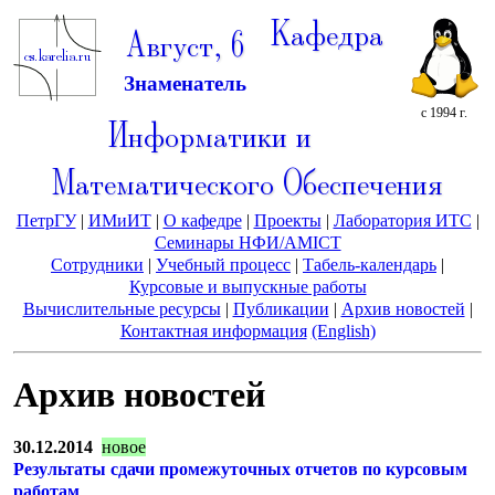
Кафедра
Август, 6
Знаменатель
с 1994 г.
Информатики и
Математического Обеспечения
ПетрГУ
|
ИМиИТ
|
О кафедре
|
Проекты
|
Лаборатория ИТС
|
Семинары НФИ/AMICT
Сотрудники
|
Учебный процесс
|
Табель-календарь
|
Курсовые и выпускные работы
Вычислительные ресурсы
|
Публикации
|
Архив новостей
|
Контактная информация
(English)
Архив новостей
30.12.2014
новое
Результаты сдачи промежуточных отчетов по курсовым
работам