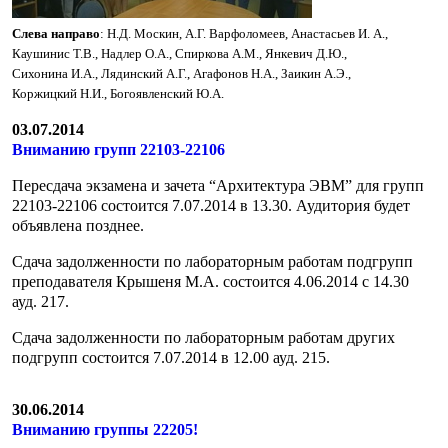
Cлева направо
: Н.Д. Москин, А.Г. Варфоломеев, Анастасьев И. А.,
Каушинис Т.В., Надлер О.А., Спиркова А.М., Янкевич Д.Ю.,
Сихонина И.А., Лядинский А.Г., Агафонов Н.А., Заикин А.Э.,
Коржицкий Н.И., Богоявленский Ю.А.
03.07.2014
Вниманию групп 22103-22106
Пересдача экзамена и зачета “Архитектура ЭВМ” для групп
22103-22106 состоится 7.07.2014 в 13.30. Аудитория будет
объявлена позднее.
Сдача задолженности по лабораторным работам подгрупп
преподавателя Крышеня М.А. состоится 4.06.2014 с 14.30
ауд. 217.
Сдача задолженности по лабораторным работам других
подгрупп состоится 7.07.2014 в 12.00 ауд. 215.
30.06.2014
Вниманию группы 22205!