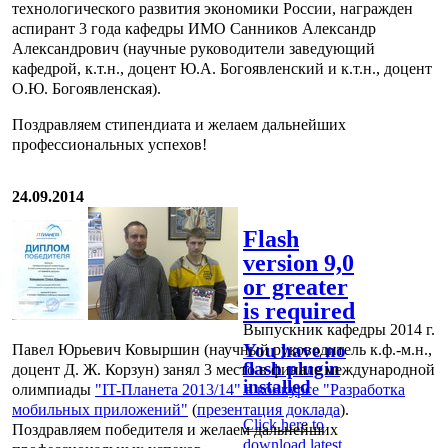
технологического развития экономики России, награжден
аспирант 3 года кафедры ИМО Санников Александр
Александрович (научные руководители заведующий
кафедрой, к.т.н., доцент Ю.А. Богоявленский и к.т.н., доцент
О.Ю. Богоявленская).
Поздравляем стипендиата и желаем дальнейших
профессиональных успехов!
24.09.2014
Flash
version 9,0
or greater
is required
Выпускник кафедры 2014 г.
You have no
Павел Юрьевич Ковыршин (научный руководитель к.ф.-м.н.,
flash plugin
доцент Д. Ж. Корзун) занял 3 место в финале международной
installed
олимпиады
"IT-Планета 2013/14" в конкурсе "Разработка
мобильных приложений"
(
презентация доклада
).
Click here to
Поздравляем победителя и желаем дальнейших
download latest