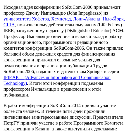
Исходная идея конференции SoRuCom-2006 принадлежит
профессор Джону Импальяццо (John Impagliazzo) из
университета Хофстра, Хемпстед, Лонг-Айленд, Нью-Йорк,
США
, пожизненному действительному члену (Life Fellow)
IEEE, заслуженному педагогу (Distinguished Educator) ACM.
Профессор Импальяццо внес значительный вклад в работу
организационного, программного и редакционного
комитетов конференции SoRuCom-2006. Он также привлек
большой объем денежных средств для финансирования
конференции и приложил огромные усилия для
редактирования и организации публикации Трудов
SoRuCom-2006, изданных издательством Springer в серии
IFIP AICT (Advances in Information and Communication
Technology)
. Итоги этой конференции подведены
профессором Импальяццо в предисловии к этой
публикации.
В работе конференции SoRuCom-2014 приняли участие
более ста человек. В течение пяти дней проходили
интенсивные заинтересованные дискуссии. Представители
ПетрГУ приняли участие в работе Программного Комитета
конференции в Казани, а также выступили с докладами: