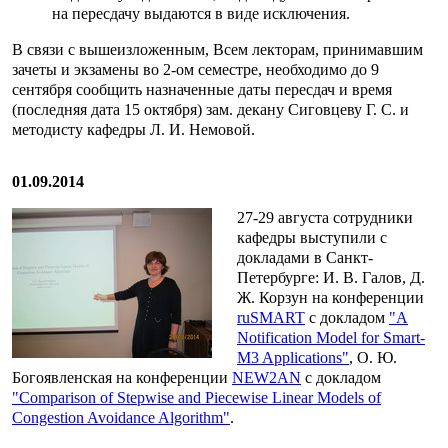
на пересдачу выдаются в виде исключения.
В связи с вышеизложенным, Всем лекторам, принимавшим
зачеты и экзамены во 2-ом семестре, необходимо до 9
сентября сообщить назначенные даты пересдач и время
(последняя дата 15 октября) зам. декану Cиговцеву Г. С. и
методисту кафедры Л. И. Немовой.
01.09.2014
27-29 августа сотрудники
кафедры выступили с
докладами в Санкт-
Петербурге: И. В. Галов, Д.
Ж. Корзун на конференции
ruSMART
с докладом
"A
Notification Model for Smart-
M3 Applications"
, О. Ю.
Богоявленская на конференции
NEW2AN
с докладом
"Comparison of Stepwise and Piecewise Linear Models of
Congestion Avoidance Algorithm"
.