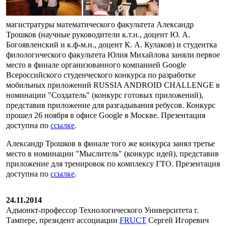
магистратуры математического факультета Александр
Трошков (научные руководители к.т.н., доцент Ю. А.
Богоявленский и к.ф-м.н., доцент К. А. Кулаков) и студентка
филологического факультета Юлия Михайлова заняли первое
место в финале организованного компанией Google
Всероссийского студенческого конкурса по разработке
мобильных приложений RUSSIA ANDROID CHALLENGE в
номинации "Создатель" (конкурс готовых приложений),
представив приложение для разгадывания ребусов. Конкурс
прошел 26 ноября в офисе Google в Москве. Презентация
доступна по
ссылке
.
Александр Трошков в финале того же конкурса занял третье
место в номинации "Мыслитель" (конкурс идей), представив
приложение для тренировок по комплексу ГТО. Презентация
доступна по
ссылке
.
24.11.2014
Адъюнкт-профессор Технологического Университета г.
Тампере, президент ассоциации
FRUCT
Сергей Игоревич