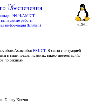
го Обеспечения
минары НФИ/AMICT
 выпускные работы
с 1994 г.
ная информация
(English)
vations Association
FRUCT
. В связи с ситуацией
ены в виде предзаписанных видео-презентаций.
ов по секциям.
and Dmitry Korzun