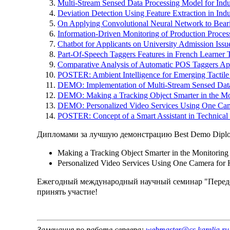
Multi-Stream Sensed Data Processing Model for Indust
Deviation Detection Using Feature Extraction in Ind
On Applying Convolutional Neural Network to Beari
Information-Driven Monitoring of Production Process
Chatbot for Applicants on University Admission Issu
Part-Of-Speech Taggers Features in French Learner 
Comparative Analysis of Automatic POS Taggers Ap
POSTER: Ambient Intelligence for Emerging Tactile 
DEMO: Implementation of Multi-Stream Sensed Data
DEMO: Making a Tracking Object Smarter in the Mo
DEMO: Personalized Video Services Using One Ca
POSTER: Concept of a Smart Assistant in Technical 
Дипломами за лучшую демонстрацию Best Demo Diplo
Making a Tracking Object Smarter in the Monitori
Personalized Video Services Using One Camera for
Ежегодный международный научный семинар "Перед
принять участие!
Замечания по работе сервера:
webmaster@cs.karelia.ru