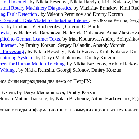
rial Internet
, by Nikita Besednyi, Nikita Harziya, Kirill Kulakov, D
ustrial Rotary Machinery Diagnostics
, by Vladislav Ermakov, Kirill R
ng Fault Detection
, by Valentin Perminov and Dmitry Korzun
: Semantic Data Model for Industrial Internet
, by Oksana Petrina, Se
es
, by Liudmila V. Shchegoleva, Grigorii O. Burdin
Texts
, by Nadezhda Barymova, Nadezhda Oulianova, Anna Zhestkova,
plied to German Learner Texts
, by Irina Kotiurova, Andrey Solnyshk
Internet
, by Dmitry Korzun, Sergey Balandin, Anatoly Voronin
 Processing
, by Nikita Besednyi, Nikita Harziya, Kirill Kulakov, Dm
nitoring System
, by Darya Madrahimova, Dmitry Korzun
mera for Human Motion Tracking
, by Nikita Bazhenov, Arthur Harkov
Writing
, by Nikita Remshu, Georgij Safonov, Dmitry Korzun
ma были награждены два демо от ПетрГУ:
ng System, by Darya Madrahimova, Dmitry Korzun
 Human Motion Tracking, by Nikita Bazhenov, Arthur Harkovchuk, Eg
овые методы информационных и коммуникационных технологи