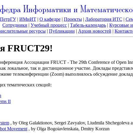
федра Информатики и Математическо
ПетрГУ
|
ИМиИТ
|
О кафедре
|
Проекты
|
Лаборатория ИТС
|
Се
Сотрудники
|
Учебный процесс
|
Табель-календарь
|
Курсовые и
ислительные ресурсы
|
Публикации
|
Архив новостей
|
Контакт
ия FRUCT29!
онференция Ассоциации FRUCT - The 29th Conference of Open Inno
к локальное, так и дистанционное участие. Доклады представл
режиме телеконференции (Zoom) выполнялось обсуждение доклад
их тематических секций:
n
ems II
ystem
, by Oleg Galaktionov, Sergei Zavyalov, Liudmila Shchegoleva 
Robot Movement
, by Olga Bogoiavlenskaia, Dmitry Korzun