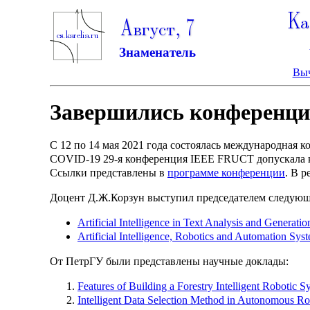
Ка
Август, 7
Знаменатель
Выч
Завершились конференц
C 12 по 14 мая 2021 года состоялась международная к
COVID-19 29-я конференция IEEE FRUCT допускала ка
Cсылки представлены в
программе конференции
. В 
Доцент Д.Ж.Корзун выступил председателем следующ
Artificial Intelligence in Text Analysis and Generatio
Artificial Intelligence, Robotics and Automation Syst
От ПетрГУ были представлены научные доклады:
Features of Building a Forestry Intelligent Robotic S
Intelligent Data Selection Method in Autonomous 