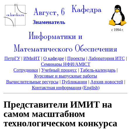
Кафедра
Август, 6
Знаменатель
с 1994 г.
Информатики и
Математического Обеспечения
ПетрГУ
|
ИМиИТ
|
О кафедре
|
Проекты
|
Лаборатория ИТС
|
Семинары НФИ/AMICT
Сотрудники
|
Учебный процесс
|
Табель-календарь
|
Курсовые и выпускные работы
Вычислительные ресурсы
|
Публикации
|
Архив новостей
|
Контактная информация
(English)
Представители ИМИТ на
самом масштабном
технологическом конкурса