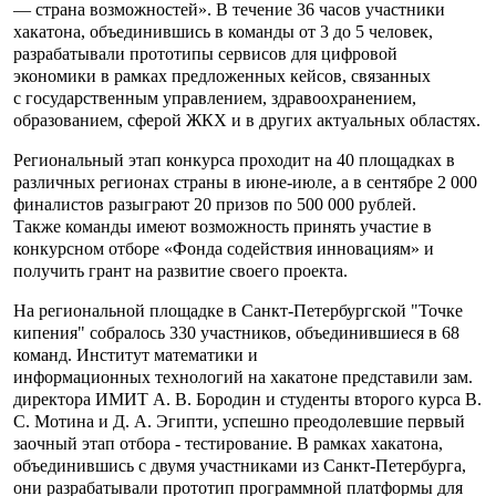
— страна возможностей». В течение 36 часов участники
хакатона, объединившись в команды от 3 до 5 человек,
разрабатывали прототипы сервисов для цифровой
экономики в рамках предложенных кейсов, связанных
с государственным управлением, здравоохранением,
образованием, сферой ЖКХ и в других актуальных областях.
Региональный этап конкурса проходит на 40 площадках в
различных регионах страны в июне-июле, а в сентябре 2 000
финалистов разыграют 20 призов по 500 000 рублей.
Также команды имеют возможность принять участие в
конкурсном отборе «Фонда содействия инновациям» и
получить грант на развитие своего проекта.
На региональной площадке в Санкт-Петербургской "Точке
кипения" собралось 330 участников, объединившиеся в 68
команд. Институт математики и
информационных технологий на хакатоне представили зам.
директора ИМИТ А. В. Бородин и студенты второго курса В.
С. Мотина и Д. А. Эгипти, успешно преодолевшие первый
заочный этап отбора - тестирование. В рамках хакатона,
объединившись с двумя участниками из Санкт-Петербурга,
они разрабатывали прототип программной платформы для