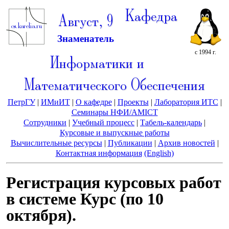
Кафедра
Август, 9
Знаменатель
с 1994 г.
Информатики и
Математического Обеспечения
ПетрГУ
|
ИМиИТ
|
О кафедре
|
Проекты
|
Лаборатория ИТС
|
Семинары НФИ/AMICT
Сотрудники
|
Учебный процесс
|
Табель-календарь
|
Курсовые и выпускные работы
Вычислительные ресурсы
|
Публикации
|
Архив новостей
|
Контактная информация
(English)
Регистрация курсовых работ
в системе Курс (по 10
октября).