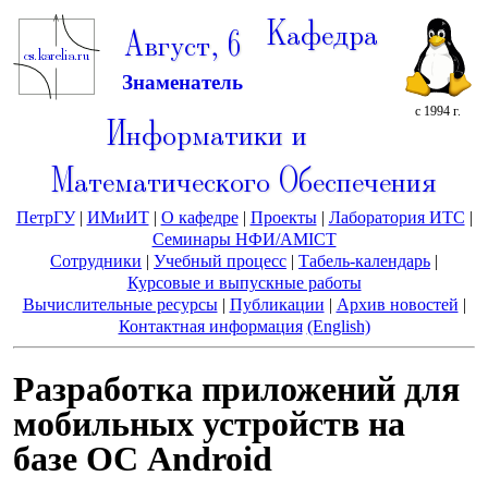
Кафедра
Август, 6
Знаменатель
с 1994 г.
Информатики и
Математического Обеспечения
ПетрГУ
|
ИМиИТ
|
О кафедре
|
Проекты
|
Лаборатория ИТС
|
Семинары НФИ/AMICT
Сотрудники
|
Учебный процесс
|
Табель-календарь
|
Курсовые и выпускные работы
Вычислительные ресурсы
|
Публикации
|
Архив новостей
|
Контактная информация
(English)
Разработка приложений для
мобильных устройств на
базе ОС Android