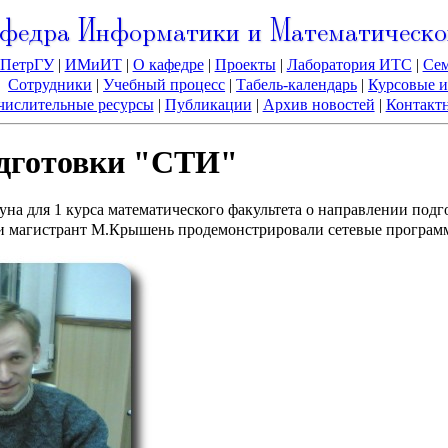
федра Информатики и Математическо
ПетрГУ
|
ИМиИТ
|
О кафедре
|
Проекты
|
Лаборатория ИТС
|
Се
Сотрудники
|
Учебный процесс
|
Табель-календарь
|
Курсовые и
ислительные ресурсы
|
Публикации
|
Архив новостей
|
Контакт
одготовки "СТИ"
рзуна для 1 курса математического факультета о направлении п
в и магистрант М.Крышень продемонстрировали сетевые програ