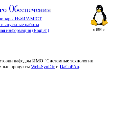
го Обеспечения
минары НФИ/AMICT
 выпускные работы
с 1994 г.
ная информация
(English)
одготовки кафедры ИМО "Системные технологии
ммные продукты
Web-SynDic
и
DaCoPAn
.