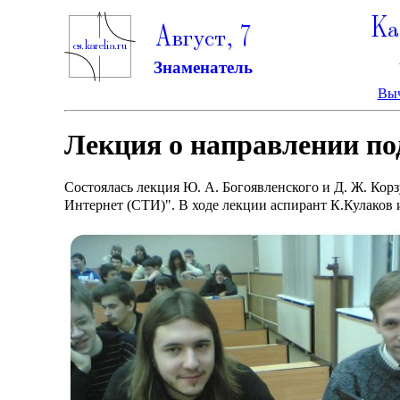
Ка
Август, 7
Знаменатель
Выч
Лекция о направлении п
Cостоялась лекция Ю. А. Богоявленского и Д. Ж. Ко
Интернет (СТИ)". В ходе лекции аспирант К.Кулако