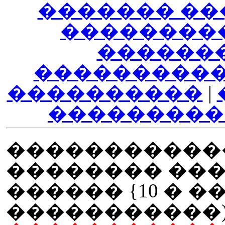
������� ��
��������
������
����������
����������
|
���������
�����������
�������� ���
������ {10 � ��
�����������)