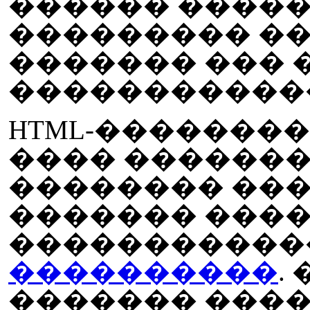
������ �����
��������� ��
������� ��� 
������������
HTML-�������
���� �������
�������� ���
������� ����
�����������
����������
.
������� ���