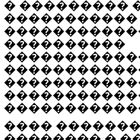
� ��������� 
�����������
�����������
����������
�����������
�����������
������������
�����������
������������ 
���� �������
�������� � �