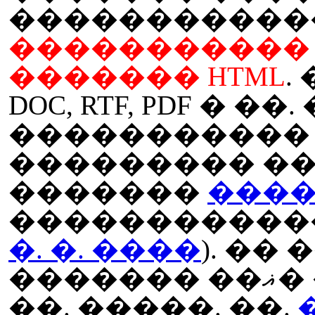
�����������
����������� 
������� HTML
.
DOC, RTF, PDF � ��
�����������
��������� ��
�������
���
�����������
�. �. ����
). ��
������� ��ޣ� � ��������� ��
��. �����. ��.