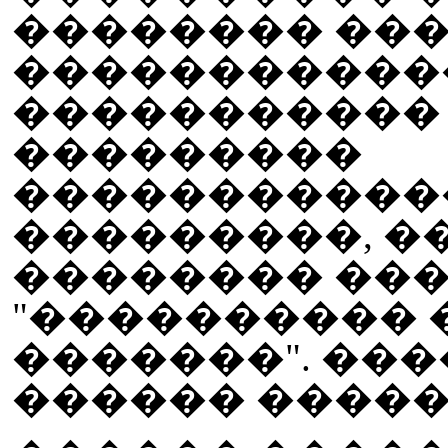
�������� ��
�����������
�����������
���������
�����������
���������, 
�������� ��
"���������� 
�������". ����
������ �����