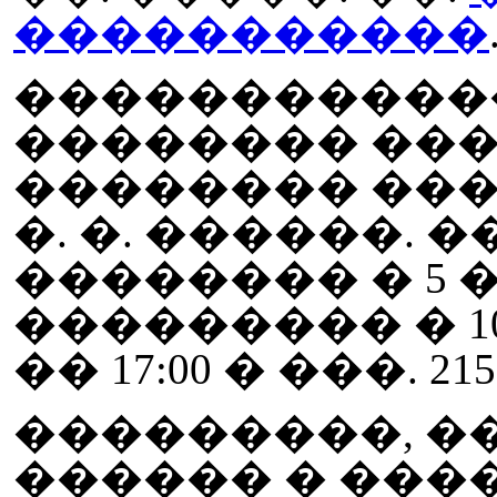
�����������
�����������
�������� ���
�������� ��
�. �. ������.
�������� � 5
��������� � 10:00
�� 17:00 � ���. 215
���������, �
������ � ����