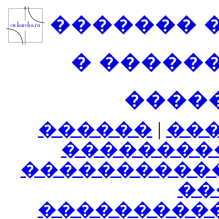
������� 
� �����
����
������
|
��
��������
����������
���
���������