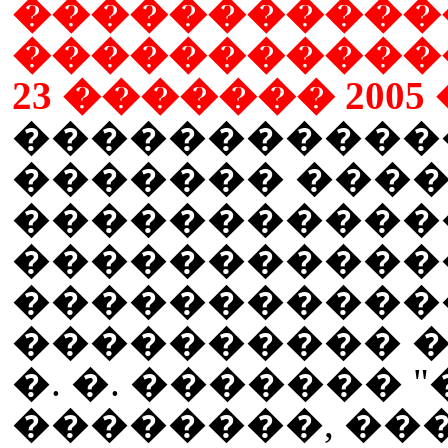
�����������
������������
23 ������� 2005 
������������
������� ����
�����������
�����������
�����������
���������� �
�. �. �������
��������, �