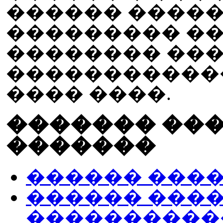
������ �����
��������� ��
�������� ���
�����������
���� ����.
������� ��
�������
������ ������, L
������ �����
���������