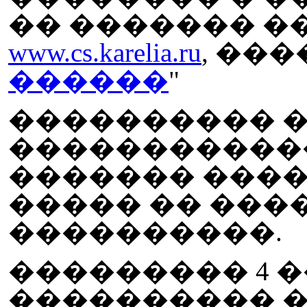
�� ������� �
www.cs.karelia.ru
, ���
������
"
���������� ��
������������
������� ����
����� �� ��
����������.
��������� 4 
���������� �