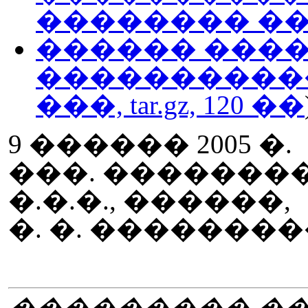
�������� ���, t
������ �����
����������
���, tar.gz, 120 ��
9 ������ 2005 �.
���. �������
�.�.�., ������,
�. �. �������