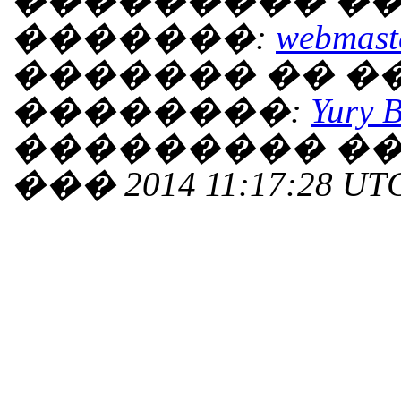
��������� ��
�������:
webmaste
������� �� 
��������:
Yury 
��������� ���
��� 2014 11:17:28 UT