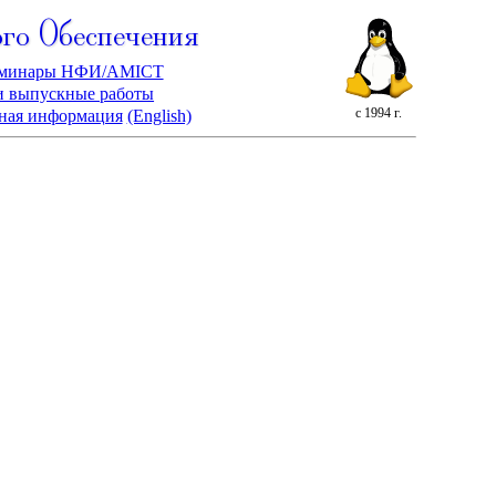
го Обеспечения
минары НФИ/AMICT
и выпускные работы
с 1994 г.
ная информация
(English)