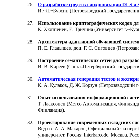
О разработке средств синхронизации DLS и S
И.~Л.~Бурсин (Петрозаводский государственны
Использование криптографических кодов для
К. Хюппенен, Е. Тричина (Университет г.~Куо
Архитектура адаптивной обучающей систем
П. Е. Гладышев, доц. Г. С. Сиговцев (Петроза
Построение семантических сетей для разра
И. В. Киреев (Санкт-Петербургский государств
Автоматическая генерация тестов и экспе
К. А. Кулаков, Д. Ж. Корзун (Петрозаводский 
Опыт использования информационной систе
Т. Лааксонен (Метсо Автоматизация, Финлянди
Финляндия).
Проектирование современных складских сис
Вед.н.с А. А. Макаров, Официальный эксперт
университет, Россия; Interbarcode, Москва, Росс