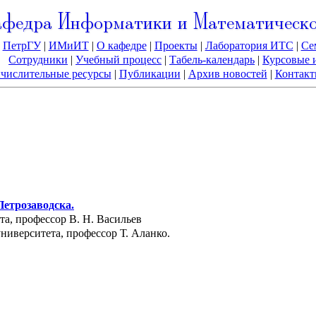
федра Информатики и Математическо
ПетрГУ
|
ИМиИТ
|
О кафедре
|
Проекты
|
Лаборатория ИТС
|
Се
Сотрудники
|
Учебный процесс
|
Табель-календарь
|
Курсовые 
числительные ресурсы
|
Публикации
|
Архив новостей
|
Контакт
Петрозаводска.
та, профессор В. Н. Васильев
ниверситета, профессор Т. Аланко.