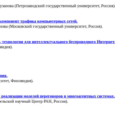
занова (Петрозаводский государственный университет, Россия)
 компонент трафика компьютерных сетей.
монова (Московский государственный университет, Россия).
 технологии для интеллектуального беспроводного Интернет
яндия).
ния.
итет, Финляндия).
 реализации моделей переговоров в многоагентных системах.
рельский научный Центр РАН, Россия).