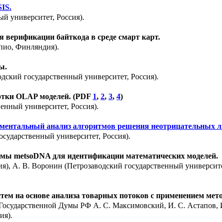
IS.
й университет, Россия).
 верификации байткода в среде смарт карт.
пио, Финляндия).
ы.
водский государственный университет, Россия).
ботки OLAP моделей. (PDF
1
,
2
,
3
,
4
)
енный университет, Россия).
риментальный анализ алгоритмов решения неотрицательных 
государственный университет, Россия).
мы metsoDNA для идентификации математических моделей.
я), А. В. Воронин (Петрозаводский государственный университе
тем на основе анализа товарных потоков с применением мет
 Государственной Думы РФ А. С. Максимовский, И. С. Астапов,
ия).