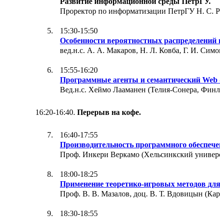
Развитие информационной среды ПетрГУ.
Проректор по информатизации ПетрГУ Н. С. Ру
15:30-15:50
Особенности вероятностных распределений
вед.н.с. А. А. Макаров, Н. Л. Ковба, Г. И. Си
15:55-16:20
Программные агенты и семантический Web -
Вед.н.с. Хеймо Лааманен (Телия-Сонера, Финл
16:20-16:40.
Перерыв на кофе.
16:40-17:55
Производительность программного обеспече
Проф. Инкери Веркамо (Хельсинкский универс
18:00-18:25
Применение теоретико-игровых методов для
Проф. В. В. Мазалов, доц. В. Т. Вдовицын (Ка
18:30-18:55