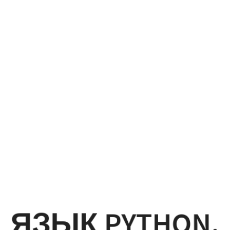
Язык
python.
ЯЗЫК PYTHON.