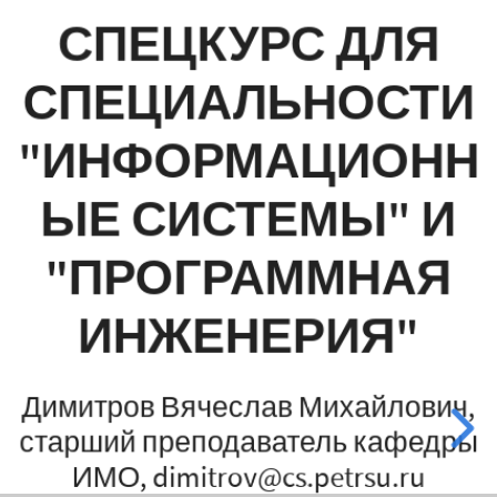
инженерия"
СПЕЦКУРС ДЛЯ
Димитров
СПЕЦИАЛЬНОСТИ
Вячеслав
"ИНФОРМАЦИОНН
Михайлович,
ЫЕ СИСТЕМЫ" И
старший
преподаватель
"ПРОГРАММНАЯ
кафедры
ИНЖЕНЕРИЯ"
ИМО,
dimitrov@cs.petrsu.ru
Димитров Вячеслав Михайлович,
старший преподаватель кафедры
ИМО, dimitrov@cs.petrsu.ru