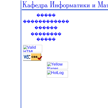
�����
������������
������
��������
�����