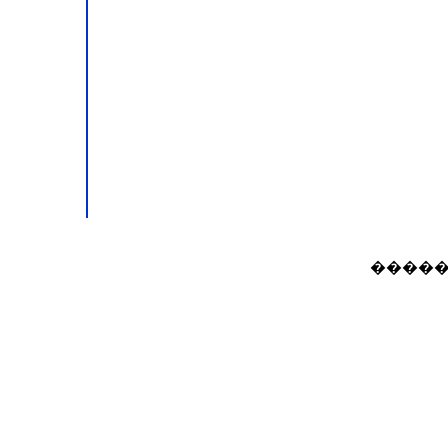
������