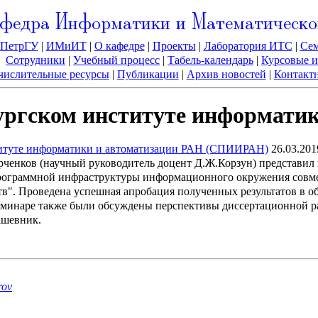
федра Информатики и Математическо
ПетрГУ
|
ИМиИТ
|
О кафедре
|
Проекты
|
Лаборатория ИТС
|
Се
Сотрудники
|
Учебный процесс
|
Табель-календарь
|
Курсовые и
ислительные ресурсы
|
Публикации
|
Архив новостей
|
Контакт
ргском институте информатик
титуте информатики и автоматизации РАН (СПИИРАН)
26.03.201
ченков (научный руководитель доцент Д.Ж.Корзун) представил 
программной инфраструктуры информационного окружения совме
в". Проведена успешная апробация полученных результатов в о
минаре также были обсуждены перспективы диссертационной р
ашевник.
rov