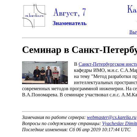
Ка
Август, 7
Знаменатель
Выч
Семинар в Санкт-Петербу
В
Санкт-Петербургском инс
кафедры ИМО, м.н.с. С.А.Мар
на тему "Метод разработки 
интеллектуальных пространст
современных методов программной инженерии. На се
В.А.Пономарева. В семинаре участвовал с.н.с. А.М.К
Замечания по работе сервера:
webmaster@cs.karelia.ru
Вопросы по содержимому страницы:
Vyacheslav Dimit
Последние изменения: Сб 06 апр 2019 10:17:44 UTC