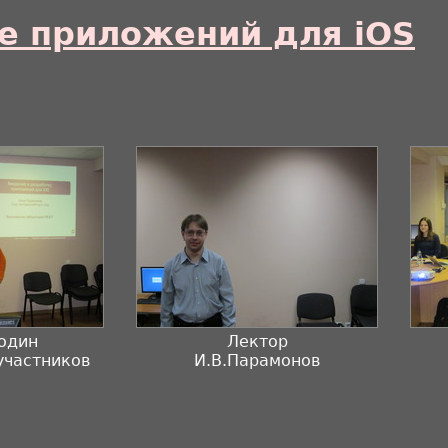
ке приложений для iOS
родин
Лектор
участников
И.В.Парамонов