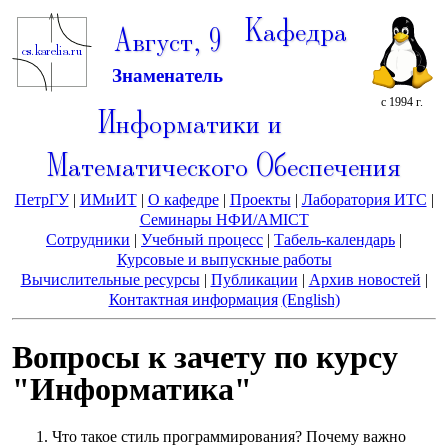
Кафедра
Август, 9
Знаменатель
с 1994 г.
Информатики и
Математического Обеспечения
ПетрГУ
|
ИМиИТ
|
О кафедре
|
Проекты
|
Лаборатория ИТС
|
Семинары НФИ/AMICT
Сотрудники
|
Учебный процесс
|
Табель-календарь
|
Курсовые и выпускные работы
Вычислительные ресурсы
|
Публикации
|
Архив новостей
|
Контактная информация
(English)
Вопросы к зачету по курсу
"Информатика"
Что такое стиль программирования? Почему важно