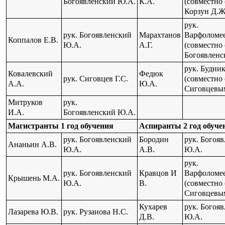
Богоявленский Ю.А.
К.А.
(совместно 
Корзун Д.Ж
рук.
рук. Богоявленский
Марахтанов
Варфоломее
Коппалов Е.В.
Ю.А.
А.Г.
(совместно 
Богоявленс
рук. Будни
Ковалевский
Федюк
рук. Сиговцев Г.С.
(совместно 
А.А.
Ю.А.
Сиговцевым
Митруков
рук.
И.А.
Богоявленский Ю.А.
Магистранты 1 год обучения
Аспиранты 2 год обуче
рук. Богоявленский
Бородин
рук. Богоя
Ананьин А.В.
Ю.А.
А.В.
Ю.А.
рук.
рук. Богоявленский
Кравцов И
Варфоломее
Крышень М.А.
Ю.А.
В.
(совместно 
Сиговцевым
Кухарев
рук. Богоя
Лазарева Ю.В.
рук. Рузанова Н.С.
Д.В.
Ю.А.