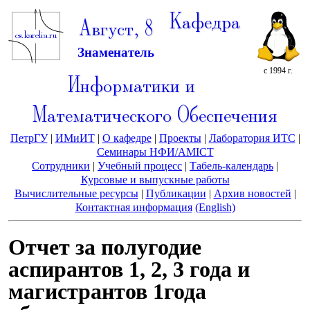
Кафедра
Август, 8
Знаменатель
с 1994 г.
Информатики и
Математического Обеспечения
ПетрГУ
|
ИМиИТ
|
О кафедре
|
Проекты
|
Лаборатория ИТС
|
Семинары НФИ/AMICT
Сотрудники
|
Учебный процесс
|
Табель-календарь
|
Курсовые и выпускные работы
Вычислительные ресурсы
|
Публикации
|
Архив новостей
|
Контактная информация
(English)
Отчет за полугодие
аспирантов 1, 2, 3 года и
магистрантов 1года