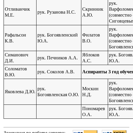
рук.
Отливанчик
Скринник
Варфоломее
рук. Рузанова Н.С.
М.Е.
А.Ю.
(совместно 
Сиговцевым
рук.
Рафальсон
рук. Богоявленский
Филатов
Варфоломее
К.В.
Ю.А.
В.О.
(совместно 
Богоявленс
Симанович
Яблоков
рук. Богоя
рук. Печников А.А.
Д.И.
А.С.
Ю.А.
Соломатов
рук. Соколов А.В.
Аспиранты 3 год обуче
В.Ю.
рук.
рук.
Москин
Варфоломее
Яковлева Д.Ю.
Богоявленская О.Ю.
Н.Д.
(совместно 
Богоявленс
Пономарев
рук. Богоя
О.А.
Ю.А.
Замечания по работе сервера: