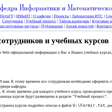
федра Информатики и Математическо
ПетрГУ
|
ИМиИТ
|
О кафедре
|
Проекты
|
Лаборатория ИТС
|
Се
Сотрудники
|
Учебный процесс
|
Табель-календарь
|
Курсовые и
ислительные ресурсы
|
Публикации
|
Архив новостей
|
Контакт
отрудников и учебных курсов
в Web официальной информации о Вас и Ваших учебных курсах
9 мая. К этому времени все сотрудникам необходимо оформить
ервера кафедры.
я. К этому времени для каждого учебного курса, проводимого п
раницы курсов будут размещены в разделе "Учебный процесс".
U:\Formir.txt
страниц курсов подробно описан в файле
, д