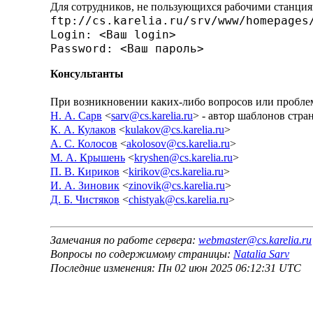
Для сотрудников, не пользующихся рабочими станциям
ftp://cs.karelia.ru/srv/www/homepages
Login: <Ваш login>
Password: <Ваш пароль>
Консультанты
При возникновении каких-либо вопросов или пробле
Н. А. Сарв
<
sarv@cs.karelia.ru
> - автор шаблонов стра
К. А. Кулаков
<
kulakov@cs.karelia.ru
>
А. С. Колосов
<
akolosov@cs.karelia.ru
>
М. А. Крышень
<
kryshen@cs.karelia.ru
>
П. В. Кириков
<
kirikov@cs.karelia.ru
>
И. А. Зиновик
<
zinovik@cs.karelia.ru
>
Д. Б. Чистяков
<
chistyak@cs.karelia.ru
>
Замечания по работе сервера:
webmaster@cs.karelia.ru
Вопросы по содержимому страницы:
Natalia Sarv
Последние изменения: Пн 02 июн 2025 06:12:31 UTC