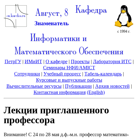
Кафедра
Август, 8
Знаменатель
с 1994 г.
Информатики и
Математического Обеспечения
ПетрГУ
|
ИМиИТ
|
О кафедре
|
Проекты
|
Лаборатория ИТС
|
Семинары НФИ/AMICT
Сотрудники
|
Учебный процесс
|
Табель-календарь
|
Курсовые и выпускные работы
Вычислительные ресурсы
|
Публикации
|
Архив новостей
|
Контактная информация
(English)
Лекции приглашенного
профессора
Внимание! С 24 по 28 мая д.ф.-м.н. профессор математико-